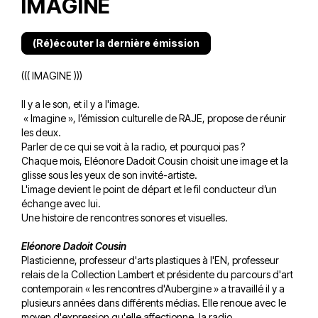
IMAGINE
(Ré)écouter la dernière émission
((( IMAGINE )))
Il y a le son, et il y a l'image.
« Imagine », l’émission culturelle de RAJE, propose de réunir
les deux.
Parler de ce qui se voit à la radio, et pourquoi pas ?
Chaque mois, Eléonore Dadoit Cousin choisit une image et la
glisse sous les yeux de son invité-artiste.
L'image devient le point de départ et le fil conducteur d’un
échange avec lui.
Une histoire de rencontres sonores et visuelles.
Eléonore Dadoit Cousin
Plasticienne, professeur d'arts plastiques à l'EN, professeur
relais de la Collection Lambert et présidente du parcours d'art
contemporain « les rencontres d'Aubergine » a travaillé il y a
plusieurs années dans différents médias. Elle renoue avec le
moyen d'expression qu'elle affectionne, la radio.