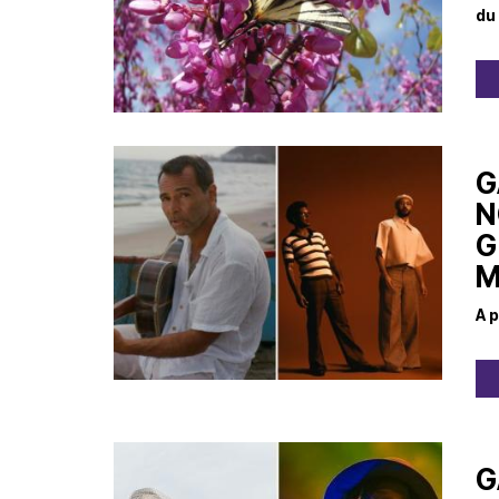
du
G
N
G
M
A p
G