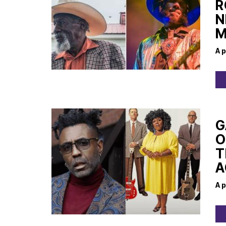
R
N
M
A p
G
O
T
A
A p