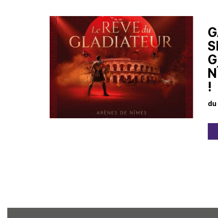
G
S
G
N
!
du