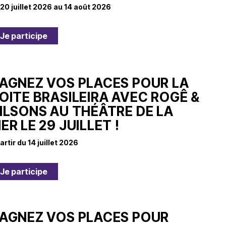
 20 juillet 2026 au 14 août 2026
du
découvert
Festival
Sud
que
le
avec
j’étais
27
Je participe
OgLounis
ma
juin
-
mère
2026
20.07.2026
!
»
AGNEZ VOS PLACES POUR LA
-
OITE BRASILEIRA AVEC ROGÊ &
16.07.2026
ILSONS AU THÉÂTRE DE LA
Émissions
Interviews
Chroniques
ER LE 29 JUILLET !
Évènements
artir du 14 juillet 2026
Je participe
AGNEZ VOS PLACES POUR