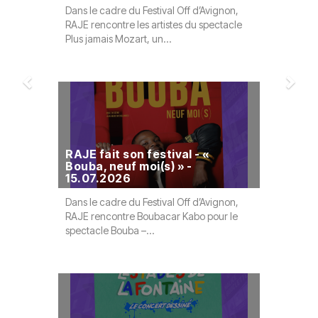
Dans le cadre du Festival Off d’Avignon,
Dans le ca
RAJE rencontre les artistes du spectacle
RAJE renco
Plus jamais Mozart, un...
metteur en
RAJE fait son festival - «
Bouba, neuf moi(s) » -
RAJE fai
15.07.2026
Soseki 
Dans le cadre du Festival Off d’Avignon,
Neige Sose
RAJE rencontre Boubacar Kabo pour le
Conte Mari
spectacle Bouba –...
mélangeant