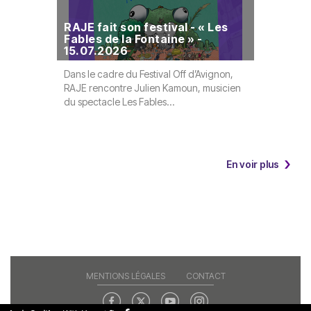
RAJE fai
RAJE fait son festival - « Les
Pratique
Fables de la Fontaine » -
martiau
15.07.2026
16.07.2
Dans le cadre du Festival Off d’Avignon,
Dans le ca
RAJE rencontre Julien Kamoun, musicien
RAJE renco
du spectacle Les Fables...
Pratique d
En voir plus
MENTIONS LÉGALES
CONTACT