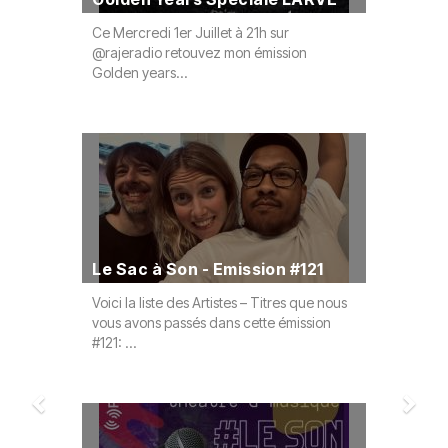
Ce Mercredi 1er Juillet à 21h sur
Cette semai
@rajeradio retouvez mon émission
Loriane et 
Golden years...
votre...
Kes'kis 
Le Sac à Son - Emission #121
Spéciale
Voici la liste des Artistes – Titres que nous
L’émission 
vous avons passés dans cette émission
? » - Spécia
#121: ...