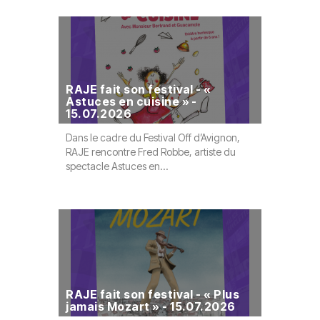
Previous
Nex
RAJE fait son festival - «
RAJE fai
Astuces en cuisine » -
Comment
15.07.2026
j’étais 
Dans le cadre du Festival Off d’Avignon,
Dans le ca
RAJE rencontre Fred Robbe, artiste du
RAJE renco
spectacle Astuces en...
interprète 
RAJE fai
& Baker 
RAJE fait son festival - « Plus
« La p't
jamais Mozart » - 15.07.2026
12.07.2