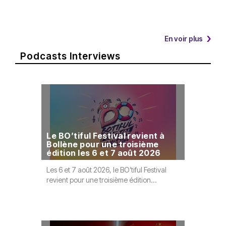
En voir plus
Podcasts Interviews
Previous
Nex
Le BO’tiful Festival revient à
Bollène pour une troisième
Rencont
édition les 6 et 7 août 2026
direct 
Les 6 et 7 août 2026, le BO’tiful Festival
En juin der
revient pour une troisième édition...
This Is No
RAJE...