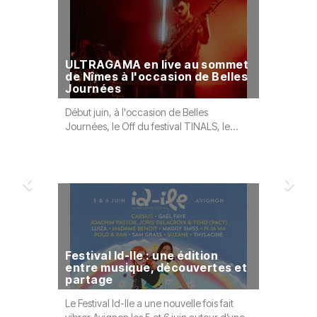
ULTRAGAMA en live au sommet
L’Expo 
de Nîmes à l'occasion de Belles
avec un
Journées
ornemen
Début juin, à l'occasion de Belles
L’Expo de 
Journées, le Off du festival TINALS, le...
14ᵉ édition
Festival Id-Ile : une édition
Festival
entre musique, découvertes et
jours de
partage
Morière
Le Festival Id-Ile a une nouvelle fois fait
Du 28 au 3