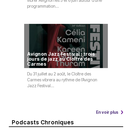
vibrer Avignon les 5 et 6 juin autour d’une
Vents revi
programmation...
pour...
Avignon Jazz Festival : trois
Velours 
jours de jazz au Cloître des
Nîmes, 
Carmes
les étoi
Du 31 juillet au 2 août, le Cloître des
Le 8 juille
Carmes vibrera au rythme de l’Avignon
Une Salle S
Jazz Festival...
En voir plus
Podcasts Chroniques