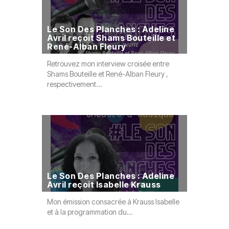
Le Son Des Planches : Adeline
Avril reçoit Shams Bouteille et
Bande 80
René-Alban Fleury
2026 - 0
Retrouvez mon interview croisée entre
Cette semai
Shams Bouteille et René-Alban Fleury ,
Félix, Loria
respectivement...
épisode de.
Le Son Des Planches : Adeline
Avril reçoit Isabelle Krauss
DediBox
Mon émission consacrée à Krauss Isabelle
Retour sur 
et à la programmation du...
Juin 2026 a