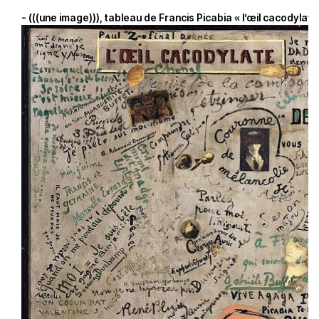
- (((une image))), tableau de Francis Picabia « l’œil cacodylate