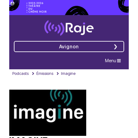
Avignon
Navigation
Menu
Podcasts
Émissions
Imagine