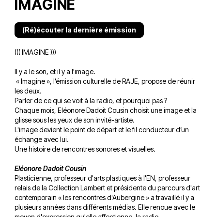
IMAGINE
(Ré)écouter la dernière émission
((( IMAGINE )))
Il y a le son, et il y a l'image.
« Imagine », l’émission culturelle de RAJE, propose de réunir
les deux.
Parler de ce qui se voit à la radio, et pourquoi pas ?
Chaque mois, Eléonore Dadoit Cousin choisit une image et la
glisse sous les yeux de son invité-artiste.
L'image devient le point de départ et le fil conducteur d’un
échange avec lui.
Une histoire de rencontres sonores et visuelles.
Eléonore Dadoit Cousin
Plasticienne, professeur d'arts plastiques à l'EN, professeur
relais de la Collection Lambert et présidente du parcours d'art
contemporain « les rencontres d'Aubergine » a travaillé il y a
plusieurs années dans différents médias. Elle renoue avec le
moyen d'expression qu'elle affectionne, la radio.