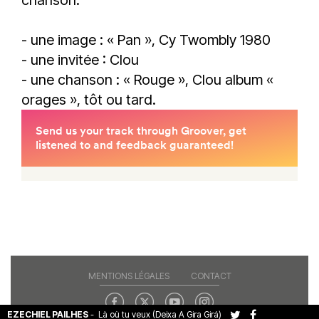
- une image : « Pan », Cy Twombly 1980
- une invitée : Clou
- une chanson : « Rouge », Clou album «
orages », tôt ou tard.
MENTIONS LÉGALES
CONTACT
EZECHIEL PAILHES
-
Là où tu veux (Deixa A Gira Girá)