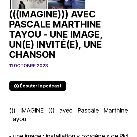
(((IMAGINE))) AVEC
PASCALE MARTHINE
TAYOU - UNE IMAGE,
UN(E) INVITÉ(E), UNE
CHANSON
11 OCTOBRE 2023
Écouter le podcast
((( iMAGiNE ))) avec Pascale Marthine
Tayou
- une image : installation « oxygène » de PM