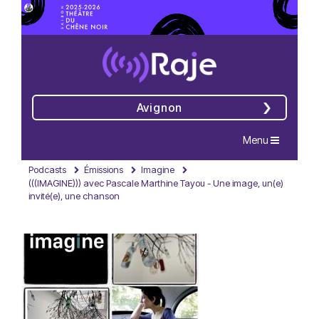
Avignon
Navigation
Menu
Podcasts
Émissions
Imagine
(((IMAGINE))) avec Pascale Marthine Tayou - Une image, un(e)
invité(e), une chanson