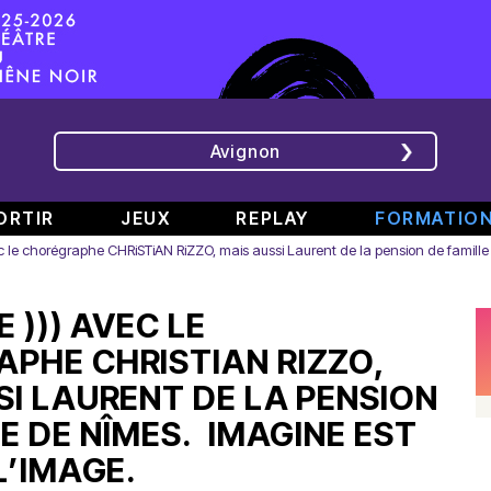
Avignon
ORTIR
JEUX
REPLAY
FORMATIO
ec le chorégraphe CHRiSTiAN RiZZO, mais aussi Laurent de la pension de famill
ÉMISSIONS
INTERVIEWS
CHRONIQUES
ÉVÈNEMENTS
E ))) AVEC LE
Bande
Rencontre
RAJE
Conférence
808
avec
fait
de
PHE CHRISTIAN RIZZO,
#6
Augusta
son
presse
SI LAURENT DE LA PENSION
Part.
en
festival
de
2
direct
-
Jean
E DE NÎMES. IMAGINE EST
–
de
«
Boucher,
L’IMAGE.
Spéciale
TINALS
Comment
Président
rap
j’ai
Aluna