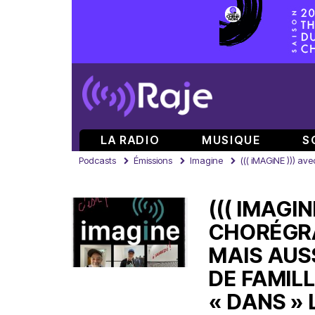
LA RADIO
MUSIQUE
S
Podcasts
Émissions
Imagine
((( iMAGiNE ))) av
((( IMAGIN
CHORÉGRA
MAIS AUS
DE FAMILL
« DANS » 