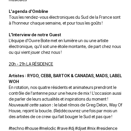
L'agenda d'Ombline
Tous les rendez-vous électroniques du Sud de la France sont
à l'honneur chaque semaine, et pour tous les goûts !
L'Interview de notre Guest
L’équipe d'Ouvre Boite met en lumière un ou une artiste
électronique, qu'il soit une étoile montante, de part chez nous
ou qui vient jouer chez nous !
20h - 21h LA RÉSIDENCE
Artistes : RYGO, CEBB, BARTOK & CANADAS, MADS, LABEL
WOH
En rotation, nos quatre résidents et animateurs prendront le
contrôle de l'antenne pour une heure de mix ! L'occasion aussi
de parler de leurs actualités et inspirations du moment !
Nouveauté cette saison
: le label nîmois de Greg Delon, Way Of
House, rejoint la boucle. (Re)découvrez une fois par mois un
des artistes de ce crew qui fait bouger le Sud et pas que !
#techno #house #melodic #rave #dj #djset #mix #residence