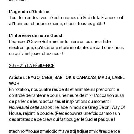
L'agenda d'Ombline
Tous les rendez-vous électroniques du Sud de la France sont
à l'honneur chaque semaine, et pour tous les goûts !
L'Interview de notre Guest
L’équipe d'Ouvre Boite met en lumière un ou une artiste
électronique, qu'il soit une étoile montante, de part chez nous
ou qui vient jouer chez nous !
20h - 21h LA RÉSIDENCE
Artistes : RYGO, CEBB, BARTOK & CANADAS, MADS, LABEL
WOH
En rotation, nos quatre résidents et animateurs prendront le
contrôle de l'antenne pour une heure de mix ! L'occasion aussi
de parler de leurs actualités et inspirations du moment !
Nouveauté cette saison
: le label nîmois de Greg Delon, Way Of
House, rejoint la boucle. (Re)découvrez une fois par mois un
des artistes de ce crew qui fait bouger le Sud et pas que !
#techno #house #melodic #rave #dj #djset #mix #residence