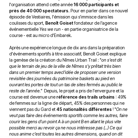
l'organisation attend cette année
16 000 participants et
près de 40 000 spectateurs
. Pour en parler dans ce nouvel
épisode de Vestiaires, l'émission qui s'immisce dans les
coulisses du sport,
Benoît Goiset
fondateur de l’agence
événementielle
Yes we run
- en partie organisatrice de la
course - est au micro d'Embarek.
Après une expérience longue de dix ans dans la préparation
d'événements sportifs à titre associatif, Benoît Goiset explique
la genèse de la création du Nîmes Urban Trail : "
on s'est dit
que le terrain de jeu de la ville de Nîmes s'y prêtait très bien
dans un premier temps avecl'idée de proposer une version
revisitée des journées du patrimoine baskets au pied en
ouvrant les portes de tout un tas de sites fermés au public le
reste de l'année."
Depuis, le projet a pris de l'envergure et la
course est devenue une
référence des trails urbains
: 49%
de femmes sur la ligne de départ, 45% des personnes qui ne
viennent pas du Gard et
45 nationalités différentes
! "
On ne
veut pas faire des événements sportifs comme les autres, faire
courir les gens d'un point A à un point B en allant le plus vite
possible merci au revoir ça ne nous intéresse pas (...) Ce qui
nous anime c'est toutes les autres dimensions, quand on dit