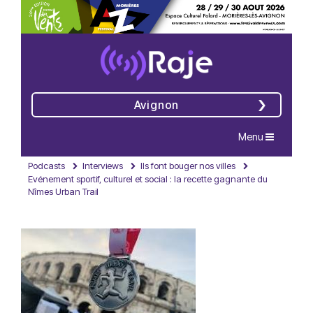
Avignon
Navigation
Menu
Podcasts
Interviews
Ils font bouger nos villes
Evénement sportif, culturel et social : la recette gagnante du
Nîmes Urban Trail