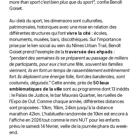
more than sport c'est bien plus que du sport",
confie Benoît
Goiset.
Au-delà du sport, les dimensions sont culturelles,
patrimoniales, historiques avec une mise en relation des
différentes structures qui font
vivre la cité
: écoles,
monuments, musées, bars, discothèques. Sur l'importance
prise par le lien social au sein du Nîmes Urban Trail, Benoît
Goiset prend l'exemple de la
traversée des ehpads
:
"pendant des semaines ils se préparent au passage de milliers
de participants, pour eux c'est une fête, souvent les familles
viennent, ils en font un temps de rassemblement extrêmement
fort. Ils déploient une énergie folle, font des banderoles, sont
costumés, déguisés."
Cette année, près de
50 lieux
emblématiques de la ville
sont au programme dont 13 inédits
: le Palais de Justice, le bar Mauvais Quartier, les ruelles de
l'Expo de Ouf. Comme chaque année, différentes distances
sont proposées : 10km, 16km, 24km jusqu'à la distance
marathon 42km. L'habituelle randonnée de 10km est encore à
l'affiche en 2026 tout comme le mini NUT pour les enfants
prévu le samedi 14 février, veille de la journée phare du week-
end.