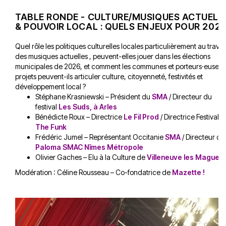
TABLE RONDE - CULTURE/MUSIQUES ACTUELL
& POUVOIR LOCAL : QUELS ENJEUX POUR 2026
Quel rôle les politiques culturelles locales particulièrement au trave
des musiques actuelles , peuvent-elles jouer dans les élections
municipales de 2026, et comment les communes et porteurs·euses 
projets peuvent-ils articuler culture, citoyenneté, festivités et
développement local ?
Stéphane Krasniewski – Président du
SMA
/ Directeur du
festival
Les Suds, à Arles
Bénédicte Roux – Directrice
Le Fil Prod
/ Directrice Festival
W
The Funk
Frédéric Jumel – Représentant Occitanie
SMA
/ Directeur de
Paloma SMAC Nîm
es
Métropole
Olivier Gaches – Elu à la Culture de
Villeneuve les Maguel
Modération : Céline Rousseau – Co-fondatrice de
Mazette !