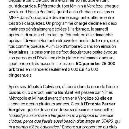
depuis le banc de touche à entraîner son équipe en tant
qu
'éducatrice.
Référente du foot féminin à Vergèze, chaque
week-end Emma Bonfanti, qui est aussi étudiante en master
MEEF dans l'optique de devenir enseignante, alterne entre
ces trois casquettes. Un programme chargé décliné en deux
matinées généralement dédiées à l'arbitrage, le samedi
après-midi au match en tant qu'éducatrice et le dimanche
après-midi Emma Bonfanti retrouve le chemin du terrain, cette
fois comme joueuse. Au micro d'Embarek, dans son émission
Vestiaires
, la passionnée de foot depuis toute petite évoque
son parcours et l'évolution de la place des femmes dans un
sport encore très masculin : elles sont
5% parmi les 25 000
arbitres
en France et seulement 2 000 sur 45 000
dirigeant.e.s.
Après ses débuts à Calvisson, d'abord dans la cour de l'école
puis au club de foot,
Emma Bonfanti
est passée par Nîmes
Métropole et Milhaud avant d'arriver à Vergèze où elle est
licenciée depuis plusieurs années. C'est à
l'Entente Perrier
Vergèze
qu'elle devient endosse sa deuxième casquette :
"quand je suis arrivée à Vergèze on m'a proposé un service
civique, parce que j'avais aussi besoin d'un stage en STAPS, qui
m'a permis d'être éducatrice."
Encore sur proposition du club,