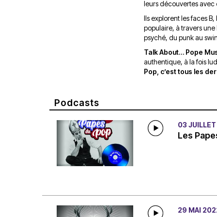
leurs découvertes avec 
Ils explorent les faces B
populaire, à travers une 
psyché, du punk au swing
Talk About… Pope Mus
authentique, à la fois lu
Pop, c’est tous les de
Podcasts
03 JUILLET
Les Papes
29 MAI 202