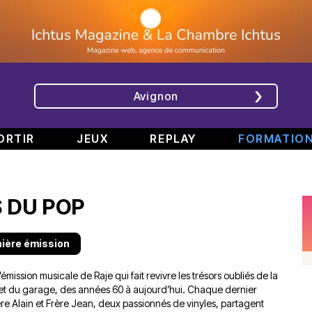
Avignon
ORTIR
JEUX
REPLAY
FORMATIO
ÉMISSIONS
INTERVIEWS
CHRONIQUES
ÉVÈNEMENTS
S DU POP
Bande
Rencontre
RAJE
Conférence
808
avec
fait
de
#6
Augusta
son
presse
nière émission
Part.
en
festival
de
2
direct
-
Jean
 l’émission musicale de Raje qui fait revivre les trésors oubliés de la
–
de
«
Boucher,
l et du garage, des années 60 à aujourd’hui. Chaque dernier
Spéciale
TINALS
Comment
Président
re Alain et Frère Jean, deux passionnés de vinyles, partagent
rap
j’ai
Aluna