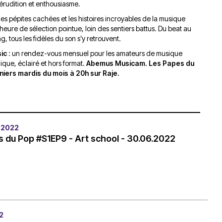
érudition et enthousiasme.
du
découvert
Festival
, les pépites cachées et les histoires incroyables de la musique
Sud
que
le
heure de sélection pointue, loin des sentiers battus. Du beat au
avec
j’étais
27
, tous les fidèles du son s’y retrouvent.
OgLounis
ma
juin
-
mère
2026
ic
: un rendez-vous mensuel pour les amateurs de musique
dique, éclairé et hors format.
Abemus Musicam. Les Papes du
20.07.2026
!
rniers mardis du mois à 20h sur Raje.
»
-
16.07.2026
Émissions
Interviews
Chroniques
 2022
Évènements
 du Pop #S1EP9 - Art school - 30.06.2022
2