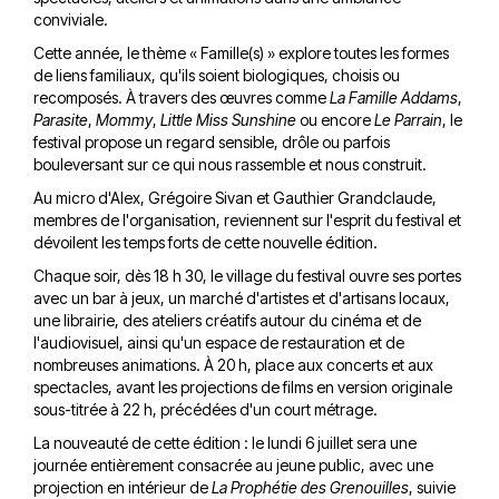
conviviale.
Cette année, le thème « Famille(s) » explore toutes les formes
de liens familiaux, qu'ils soient biologiques, choisis ou
recomposés. À travers des œuvres comme
La Famille Addams
,
Parasite
,
Mommy
,
Little Miss Sunshine
ou encore
Le Parrain
, le
festival propose un regard sensible, drôle ou parfois
bouleversant sur ce qui nous rassemble et nous construit.
Au micro d'Alex, Grégoire Sivan et Gauthier Grandclaude,
membres de l'organisation, reviennent sur l'esprit du festival et
dévoilent les temps forts de cette nouvelle édition.
Chaque soir, dès 18 h 30, le village du festival ouvre ses portes
avec un bar à jeux, un marché d'artistes et d'artisans locaux,
une librairie, des ateliers créatifs autour du cinéma et de
l'audiovisuel, ainsi qu'un espace de restauration et de
nombreuses animations. À 20 h, place aux concerts et aux
spectacles, avant les projections de films en version originale
sous-titrée à 22 h, précédées d'un court métrage.
La nouveauté de cette édition : le lundi 6 juillet sera une
journée entièrement consacrée au jeune public, avec une
projection en intérieur de
La Prophétie des Grenouilles
, suivie