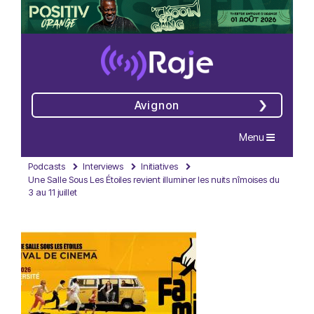
Avignon
Navigation
Menu
Podcasts
Interviews
Initiatives
Une Salle Sous Les Étoiles revient illuminer les nuits nîmoises du
3 au 11 juillet