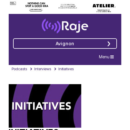
Avignon
Navigation
Menu
Podcasts
Interviews
Initiatives