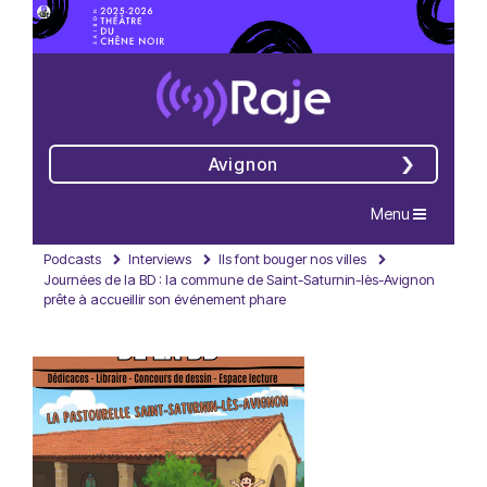
Avignon
Navigation
Menu
Podcasts
Interviews
Ils font bouger nos villes
Journées de la BD : la commune de Saint-Saturnin-lès-Avignon
prête à accueillir son événement phare