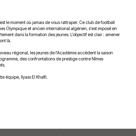
du
découvert
Festival
Sud
que
le
avec
j’étais
27
est le moment où jamais de vous rattraper. Ce club de football
OgLounis
ma
juin
es Olympique et ancien international algérien, s'est imposé en
-
mère
2026
ent dans la formation des jeunes. L’objectif est clair : amener
20.07.2026
!
ont là.
»
-
 niveau régional, les jeunes de l'Académie accèdent la saison
programme, des confrontations de prestige contre Nîmes
16.07.2026
ls.
Émissions
Interviews
Chroniques
 équipe, Ilyass El Khalfi.
Évènements