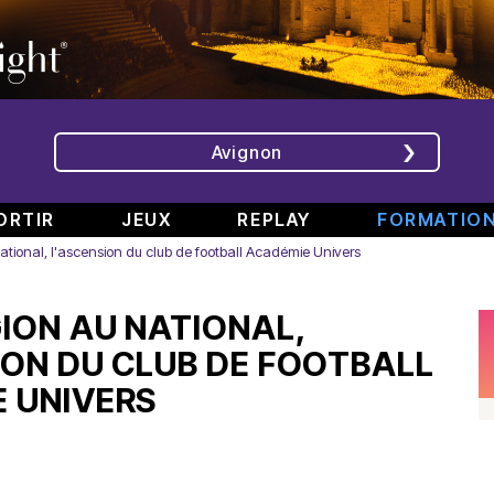
Avignon
ORTIR
JEUX
REPLAY
FORMATIO
national, l'ascension du club de football Académie Univers
ÉMISSIONS
INTERVIEWS
CHRONIQUES
ÉVÈNEMENTS
GION AU NATIONAL,
Bande
Rencontre
RAJE
Conférence
808
avec
fait
de
ION DU CLUB DE FOOTBALL
#6
Augusta
son
presse
 UNIVERS
Part.
en
festival
de
2
direct
-
Jean
–
de
«
Boucher,
Spéciale
TINALS
Comment
Président
rap
j’ai
Aluna