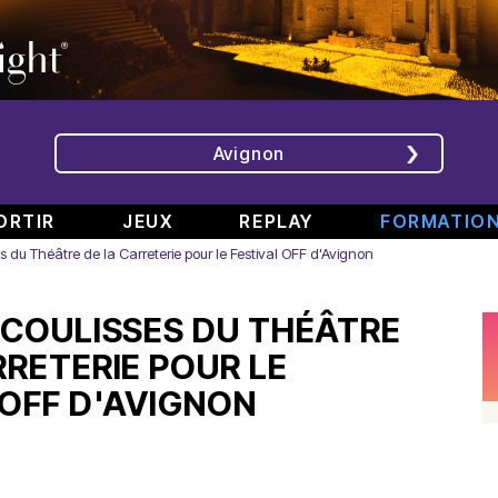
Avignon
ORTIR
JEUX
REPLAY
FORMATIO
s du Théâtre de la Carreterie pour le Festival OFF d'Avignon
ÉMISSIONS
INTERVIEWS
CHRONIQUES
ÉVÈNEMENTS
 COULISSES DU THÉÂTRE
Bande
Rencontre
RAJE
Conférence
808
avec
fait
de
RRETERIE POUR LE
#6
Augusta
son
presse
 OFF D'AVIGNON
Part.
en
festival
de
2
direct
-
Jean
–
de
«
Boucher,
Spéciale
TINALS
Comment
Président
rap
j’ai
Aluna