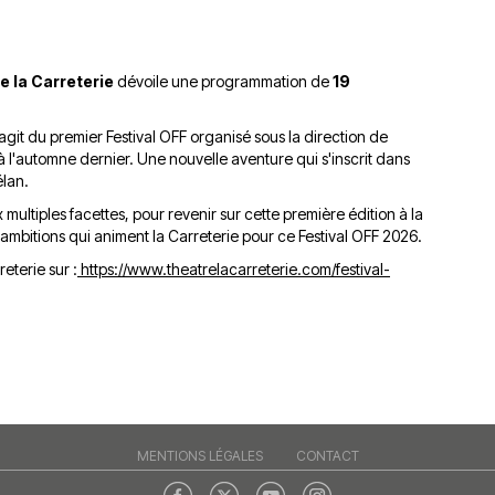
du
découvert
Festival
Sud
que
le
avec
j’étais
27
e la Carreterie
dévoile une programmation de
19
OgLounis
ma
juin
-
mère
2026
'agit du premier Festival OFF organisé sous la direction de
20.07.2026
!
e à l'automne dernier. Une nouvelle aventure qui s'inscrit dans
»
élan.
-
 multiples facettes, pour revenir sur cette première édition à la
16.07.2026
 ambitions qui animent la Carreterie pour ce Festival OFF 2026.
Émissions
Interviews
Chroniques
eterie sur :
https://www.theatrelacarreterie.com/festival-
Évènements
MENTIONS LÉGALES
CONTACT