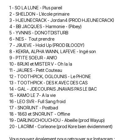
1 - SO LA LUNE - Plus pareil
2 - SHELDON - L’école primaire
3 - HJEUNECRACK - Jordan4 (PROD HJEUNECRACK)
4 - BB JACQUES - Harmonie - (Pibey)
5 - YVNNIS - DONOTDISTURB
6 - NES - Tout prendre
7 - J9UEVE - Hold Up (PROD BLOODY)
8 - KEKRA, ALPHA WANN, LAFEVE - Ingé son
9 - PTITE SOEUR - ANfO
10 - 8RUKI et MISTER V - Oh la la
11 - JAURES - Petit Couteau
12 - TOOTHPICK, OGLOUNIS - Le PHONE
13 - TOOTHPICK - DES K AVEC DES CAS
14 - GAL - JDECOUPAIS JNAVAIS PAS LE BAC
15 - KAMO LE 7- A la vie
16 - LEO SVR - Full Sang froid
17 - SNORUNT - Postbad
18 - 1863 et SNORUNT - Offline
19 - DARLINGCHOUCHOU - Abeille (prod Wayup)
20 - LACRIM - Corleone (prod Kore bien évidemment)
Vous pouvez également nous retrouver sur Instagram :