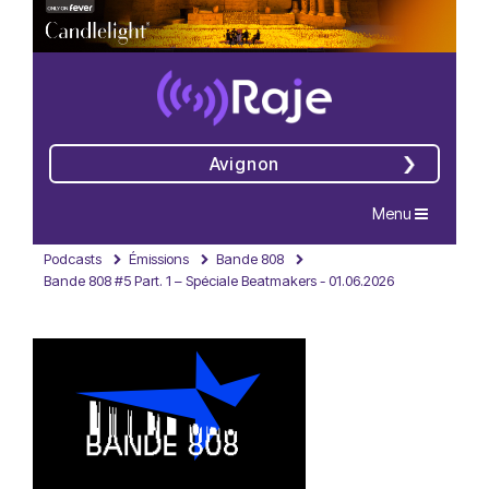
Avignon
Navigation
Menu
Podcasts
Émissions
Bande 808
Bande 808 #5 Part. 1 – Spéciale Beatmakers - 01.06.2026