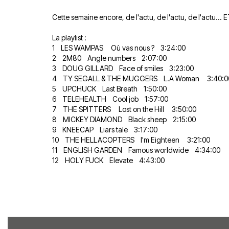
Cette semaine encore, de l'actu, de l'actu, de l'actu... 
La playlist :
1 LES WAMPAS Où vas nous ? 3:24:00
2 2M80 Angle numbers 2:07:00
3 DOUG GILLARD Face of smiles 3:23:00
4 TY SEGALL & THE MUGGERS L.A Woman 3:40:0
5 UPCHUCK Last Breath 1:50:00
6 TELEHEALTH Cool job 1:57:00
7 THE SPITTERS Lost on the Hill 3:50:00
8 MICKEY DIAMOND Black sheep 2:15:00
9 KNEECAP Liars tale 3:17:00
10 THE HELLACOPTERS I'm Eighteen 3:21:00
11 ENGLISH GARDEN Famous worldwide 4:34:00
12 HOLY FUCK Elevate 4:43:00