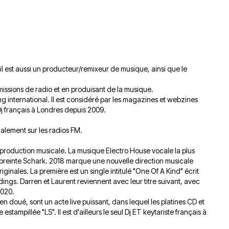
du
découvert
Festival
Sud
que
le
avec
j’étais
27
OgLounis
ma
juin
-
mère
2026
20.07.2026
!
il est aussi un producteur/remixeur de musique, ainsi que le
»
-
issions de radio et en produisant de la musique.
g international. Il est considéré par les magazines et webzines
16.07.2026
Dj français à Londres depuis 2009.
Émissions
Interviews
Chroniques
ialement sur les radios FM.
Évènements
production musicale. La musique Electro House vocale la plus
empreinte Schark. 2018 marque une nouvelle direction musicale
ginales. La première est un single intitulé "One Of A Kind" écrit
rdings. Darren et Laurent reviennent avec leur titre suivant, avec
2020.
ien doué, sont un acte live puissant, dans lequel les platines CD et
ampillée "LS". Il est d'ailleurs le seul Dj ET keytariste français à