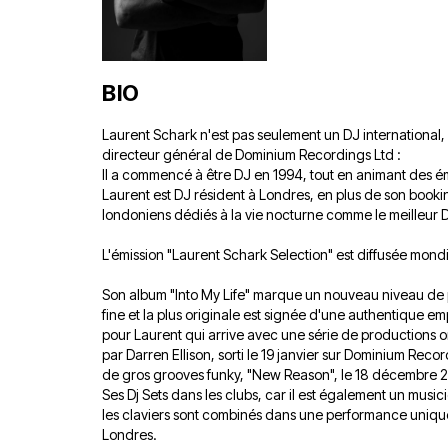
BIO
Laurent Schark n'est pas seulement un DJ international, 
directeur général de Dominium Recordings Ltd :
Il a commencé à être DJ en 1994, tout en animant des ém
Laurent est DJ résident à Londres, en plus de son bookin
londoniens dédiés à la vie nocturne comme le meilleur 
L'émission "Laurent Schark Selection" est diffusée mond
Son album "Into My Life" marque un nouveau niveau de 
fine et la plus originale est signée d'une authentique 
pour Laurent qui arrive avec une série de productions ori
par Darren Ellison, sorti le 19 janvier sur Dominium Reco
de gros grooves funky, "New Reason", le 18 décembre 
Ses Dj Sets dans les clubs, car il est également un music
les claviers sont combinés dans une performance unique est
Londres.