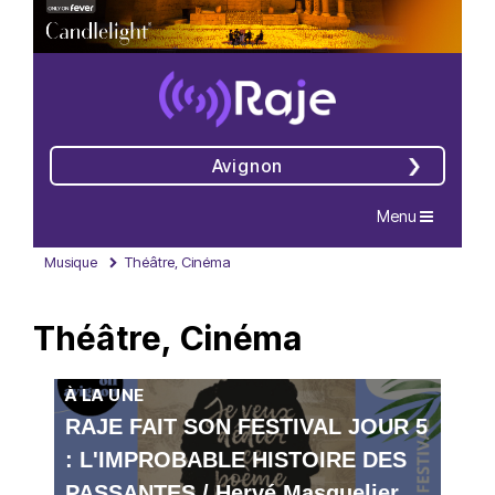
Avignon
Navigation
Menu
Musique
Théâtre, Cinéma
Théâtre, Cinéma
À LA UNE
RAJE FAIT SON FESTIVAL JOUR 5
: L'IMPROBABLE HISTOIRE DES
PASSANTES / Hervé Masquelier