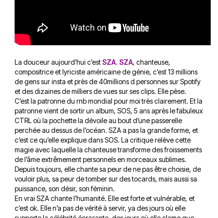
La douceur aujourd’hui c’est
SZA. SZA
, chanteuse,
compositrice et lyriciste américaine de génie, c’est 13 millions
de gens sur insta et près de 40millions d personnes sur Spotify
et des dizaines de milliers de vues sur ses clips. Elle pèse.
C’est la patronne du rnb mondial pour moi très clairement. Et la
patronne vient de sortir un album, SOS, 5 ans après le fabuleux
CTRL où la pochette la dévoile au bout d’une passerelle
perchée au dessus de l’océan. SZA a pas la grande forme, et
c’est ce qu’elle explique dans SOS. La critique relève cette
magie avec laquelle la chanteuse transforme des froissements
de l’âme extrêmement personnels en morceaux sublimes.
Depuis toujours, elle chante sa peur de ne pas être choisie, de
vouloir plus, sa peur de tomber sur des tocards, mais aussi sa
puissance, son désir, son féminin.
En vrai SZA chante l’humanité. Elle est forte et vulnérable, et
c’est ok. Elle n’a pas de vérité à servir, ya des jours où elle
supporte la célébrité écrasante, des jours où elle clame que