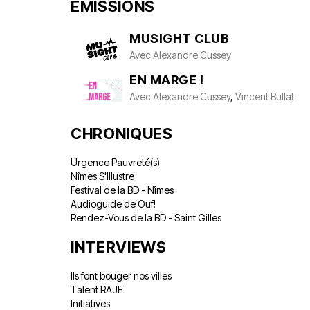
ÉMISSIONS
MUSIGHT CLUB
Avec
Alexandre Cussey
EN MARGE !
Avec
Alexandre Cussey
,
Vincent Bullat
CHRONIQUES
Urgence Pauvreté(s)
Nîmes S'Illustre
Festival de la BD - Nîmes
Audioguide de Ouf!
Rendez-Vous de la BD - Saint Gilles
INTERVIEWS
Ils font bouger nos villes
Talent RAJE
Initiatives