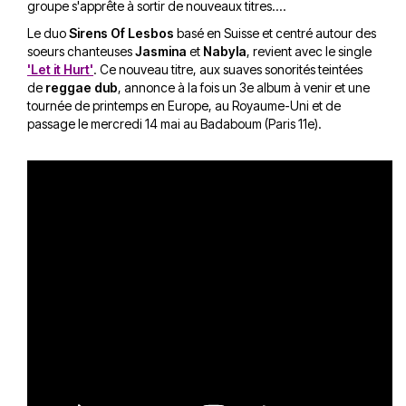
groupe s'apprête à sortir de nouveaux titres....
Le duo
Sirens Of Lesbos
basé en Suisse et centré autour des
soeurs chanteuses
Jasmina
et
Nabyla
, revient avec le single
'Let it Hurt'
. Ce nouveau titre, aux suaves sonorités teintées
de
reggae dub
, annonce à la fois un 3e album à venir et une
tournée de printemps en Europe, au Royaume-Uni et de
passage le mercredi 14 mai au Badaboum (Paris 11e).