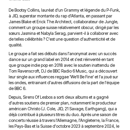
De Bootsy Collins, lauréat d'un Grammy et légende du P-Funk,
à JID, superstar montante du rap d'Atlanta, en passant par
James Blake et Erick The Architect, collaborateur de Jungle,
comment un groupe suisse relativement obscur, dirigé par les
sœurs Jasmina et Nabyla Serag, parvient-il à collaborer avec
de telles célébrités ? C'est une question d'authenticité et de
qualité.
Le groupe a fait ses débuts dans l'anonymat avec un succès
dance sur un grand label en 2014 et s'est réinventé en tant
que groupe indie pop en 2018 avec le soutien inattendu de
Tom Ravenscroft, DJ de BBC Radio 6 Music, qui a découvert
leur single aux influences reggae 'We'll Be Fine' et l'a joué sur
les ondes, entrainant d'autres diffusions de la part de l'équipe
de BBC 6.
Depuis, Sirens Of Lesbos a sorti deux albums et a gagné
d'autres soutiens de premier plan, notamment le producteur
américain Christo (J. Cole, JID, 21 Savage, Earthgang), qui a
déjà contribué à plusieurs titres du duo. Après une saison de
concerts réussie à travers l'Allemagne, l'Angleterre, la France,
les Pays-Bas et la Suisse d'octobre 2023 à septembre 2024, le