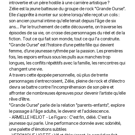
introvertie et un père hostile à une carrière artistique ?
Zélie est la jeune batteuse du groupe de rock "Grande Ourse".
Elle s'apprête à monter sur scène lorsqu'elle reçoit un colis :
son ancien journal intime qu'elle tenait depuis l'âge de six
ans... Par le truchement de cette découverte, on traverse les
épisodes de sa vie, on croise des personnages du réel et de la
fiction. Tout ce qui fait son monde, tout ce qui l'a construite.
"Grande Ourse" est l’histoire d’une petite fille qui devient
femme, d’une jeunesse rythmée par la passion. Les premières
fois, les espoirs enfouis sous les pulls aux manches trop
longues, les conflits répétitifs avec la famille, les rencontres qui
changent une vie.
A travers cette épopée personnelle, où plus de trente
personnages s'entrecroisent, Zélie, pleine de rock et d’électro
devra se battre contre l’incompréhension de son père et
affronter de nombreuses épreuves pour devenir l’artiste qu’elle
rêve d’être.
"Grande Ourse" parle de la relation "parents-enfants", explore
le passage à l'âge adulte, le devenir et l'adolescence.
- ARMELLE HELIOT - Le Figaro : C'est fin, délié. C'est la
jeunesse qui parle. Une performance donnée avec sobriété,
une palette d'émotions subtiles