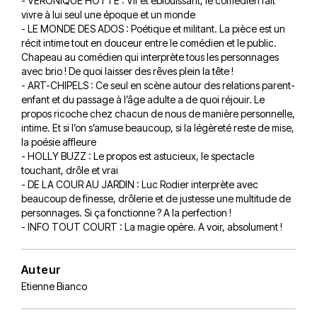
- VERONIQUE HOTTE : Vif et éblouissant, le comédien fait
vivre à lui seul une époque et un monde
- LE MONDE DES ADOS : Poétique et militant. La pièce est un
récit intime tout en douceur entre le comédien et le public.
Chapeau au comédien qui interprète tous les personnages
avec brio ! De quoi laisser des rêves plein la tête !
- ART-CHIPELS : Ce seul en scène autour des relations parent-
enfant et du passage à l’âge adulte a de quoi réjouir. Le
propos ricoche chez chacun de nous de manière personnelle,
intime. Et si l’on s’amuse beaucoup, si la légèreté reste de mise,
la poésie affleure
- HOLLY BUZZ : Le propos est astucieux, le spectacle
touchant, drôle et vrai
- DE LA COUR AU JARDIN : Luc Rodier interprète avec
beaucoup de finesse, drôlerie et de justesse une multitude de
personnages. Si ça fonctionne ? A la perfection !
- INFO TOUT COURT : La magie opère. A voir, absolument !
Auteur
Etienne Bianco