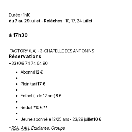
Durée : 1h10
du 7 au 29 juillet
-
Relâches :
10, 17, 24 juillet
à 17h30
FACTORY (LA) - 3-CHAPELLE DES ANTONINS
Réservations
+33 (0)9 74 74 64 90
Abonné
12 €
Plein tarif
17 €
Enfant (- de 12 ans)
8 €
Réduit *10 € **
Jeune abonné.e 12/25 ans - 23/29 juillet
10 €
*
RSA
,
AAH
, Étudiant·e, Groupe