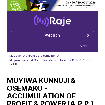
Avignon
Navigation
Menu
Musique
Album de la semaine
Muyiwa Kunnuji & Osemako - Accumulation Of Profit & Power
(A.P.P.)
MUYIWA KUNNUJI &
OSEMAKO -
ACCUMULATION OF
PROFIT & POWER (A.P.P.)