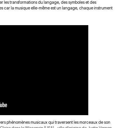
ger les transformations du langage, des symboles et des
res car la musique elle-même est un langage, chaque instrument
 divers phénomènes musicaux qui traversent les morceaux de son
 Claire dans le Wisconsin (USA) - ville d’origine de Justin Vernon