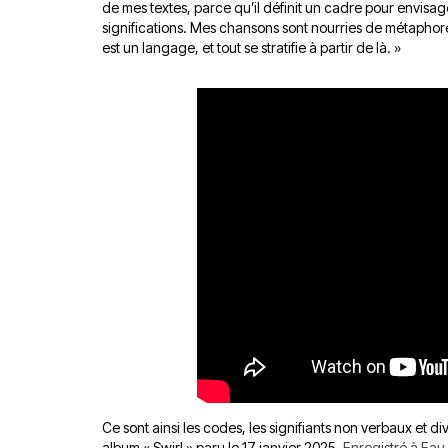
de mes textes, parce qu’il définit un cadre pour envisa
significations. Mes chansons sont nourries de métapho
est un langage, et tout se stratifie à partir de là. »
Ce sont ainsi les codes, les signifiants non verbaux et
album « Swirl » paru le 17 janvier 2025
. Enregistré à Eau