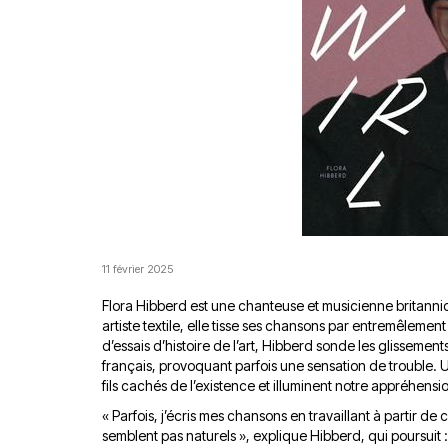
11 février 2025
Flora Hibberd est une chanteuse et musicienne britanni
artiste textile, elle tisse ses chansons par entremêlemen
d’essais d’histoire de l’art, Hibberd sonde les glissemen
français, provoquant parfois une sensation de trouble.
fils cachés de l’existence et illuminent notre appréhens
« Parfois, j’écris mes chansons en travaillant à partir d
semblent pas naturels », explique Hibberd, qui poursuit :