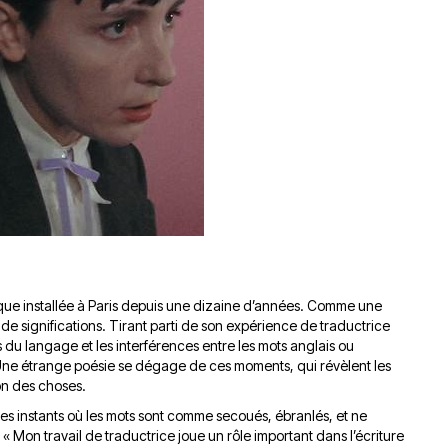
du
découvert
Festival
Sud
que
le
avec
j’étais
27
OgLounis
ma
juin
-
mère
2026
20.07.2026
!
»
-
16.07.2026
Émissions
Interviews
Chroniques
Évènements
que installée à Paris depuis une dizaine d’années. Comme une
t de significations. Tirant parti de son expérience de traductrice
ts du langage et les interférences entre les mots anglais ou
 Une étrange poésie se dégage de ces moments, qui révèlent les
ion des choses.
e ces instants où les mots sont comme secoués, ébranlés, et ne
 « Mon travail de traductrice joue un rôle important dans l’écriture