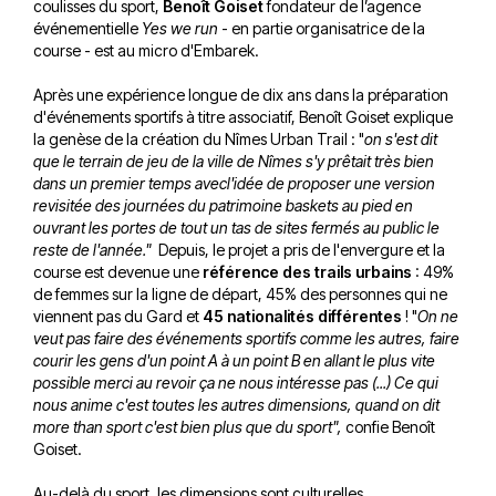
coulisses du sport,
Benoît Goiset
fondateur de l’agence
événementielle
Yes we run
- en partie organisatrice de la
course - est au micro d'Embarek.
Après une expérience longue de dix ans dans la préparation
d'événements sportifs à titre associatif, Benoît Goiset explique
la genèse de la création du Nîmes Urban Trail : "
on s'est dit
que le terrain de jeu de la ville de Nîmes s'y prêtait très bien
dans un premier temps avecl'idée de proposer une version
revisitée des journées du patrimoine baskets au pied en
ouvrant les portes de tout un tas de sites fermés au public le
reste de l'année."
Depuis, le projet a pris de l'envergure et la
course est devenue une
référence des trails urbains
: 49%
de femmes sur la ligne de départ, 45% des personnes qui ne
viennent pas du Gard et
45 nationalités différentes
! "
On ne
veut pas faire des événements sportifs comme les autres, faire
courir les gens d'un point A à un point B en allant le plus vite
possible merci au revoir ça ne nous intéresse pas (...) Ce qui
nous anime c'est toutes les autres dimensions, quand on dit
more than sport c'est bien plus que du sport",
confie Benoît
Goiset.
Au-delà du sport, les dimensions sont culturelles,