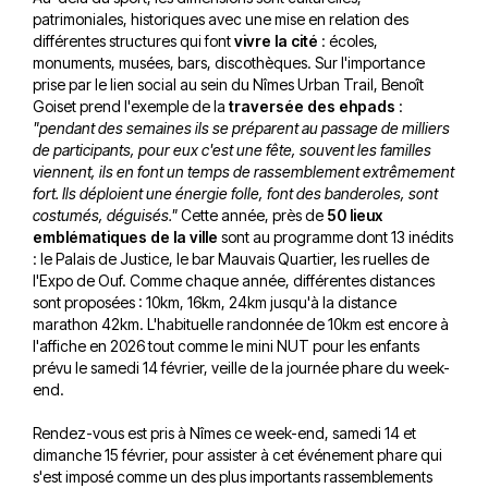
patrimoniales, historiques avec une mise en relation des
différentes structures qui font
vivre la cité
: écoles,
monuments, musées, bars, discothèques. Sur l'importance
prise par le lien social au sein du Nîmes Urban Trail, Benoît
Goiset prend l'exemple de la
traversée des ehpads
:
"pendant des semaines ils se préparent au passage de milliers
de participants, pour eux c'est une fête, souvent les familles
viennent, ils en font un temps de rassemblement extrêmement
fort. Ils déploient une énergie folle, font des banderoles, sont
costumés, déguisés."
Cette année, près de
50 lieux
emblématiques de la ville
sont au programme dont 13 inédits
: le Palais de Justice, le bar Mauvais Quartier, les ruelles de
l'Expo de Ouf. Comme chaque année, différentes distances
sont proposées : 10km, 16km, 24km jusqu'à la distance
marathon 42km. L'habituelle randonnée de 10km est encore à
l'affiche en 2026 tout comme le mini NUT pour les enfants
prévu le samedi 14 février, veille de la journée phare du week-
end.
Rendez-vous est pris à Nîmes ce week-end, samedi 14 et
dimanche 15 février, pour assister à cet événement phare qui
s'est imposé comme un des plus importants rassemblements