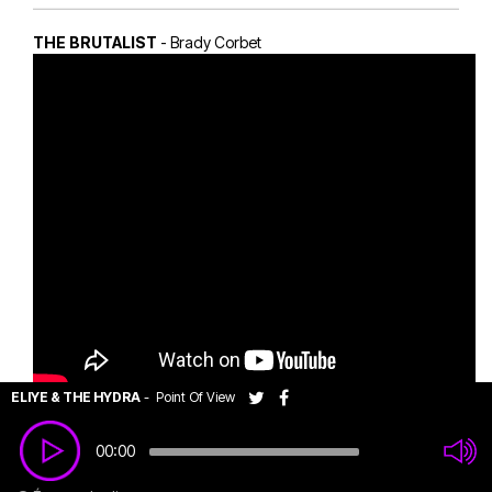
THE BRUTALIST
- Brady Corbet
ELIYE & THE HYDRA
-
Point Of View
00:00