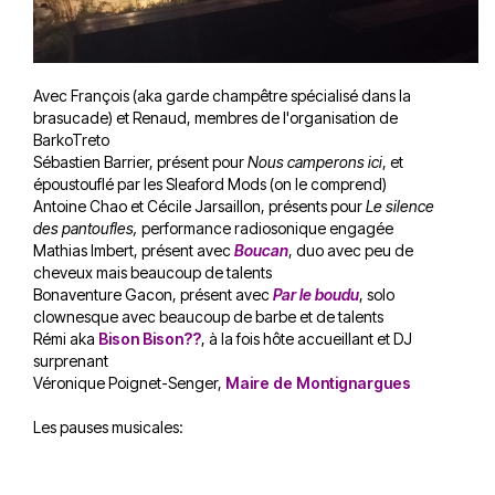
Avec François (aka garde champêtre spécialisé dans la
brasucade) et Renaud, membres de l'organisation de
BarkoTreto
Sébastien Barrier, présent pour
Nous camperons ici
, et
époustouflé par les Sleaford Mods (on le comprend)
Antoine Chao et Cécile Jarsaillon, présents pour
Le silence
des pantoufles,
performance radiosonique engagée
Mathias Imbert, présent avec
Boucan
, duo avec peu de
cheveux mais beaucoup de talents
Bonaventure Gacon, présent avec
Par le boudu
, solo
clownesque avec beaucoup de barbe et de talents
Rémi aka
Bison Bison??
, à la fois hôte accueillant et DJ
surprenant
Véronique Poignet-Senger,
Maire de Montignargues
Les pauses musicales: