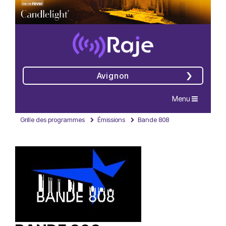
Avignon
Navigation
Menu
Grille des programmes
Émissions
Bande 808