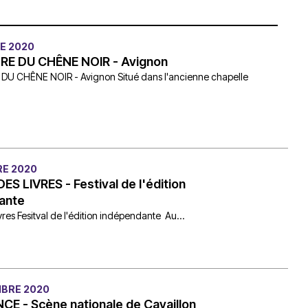
du
découvert
Festival
Sud
que
le
avec
j’étais
27
E 2020
OgLounis
ma
juin
RE DU CHÊNE NOIR - Avignon
-
mère
2026
DU CHÊNE NOIR - Avignon Situé dans l'ancienne chapelle
20.07.2026
!
»
-
16.07.2026
Émissions
Interviews
Chroniques
E 2020
ES LIVRES - Festival de l'édition
Évènements
ante
ivres Fesitval de l'édition indépendante Au...
BRE 2020
E - Scène nationale de Cavaillon