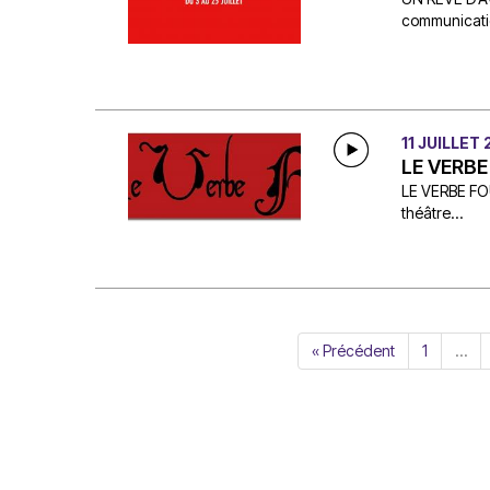
communicatio
11 JUILLET
LE VERBE
LE VERBE FOU
théâtre...
« Précédent
1
…