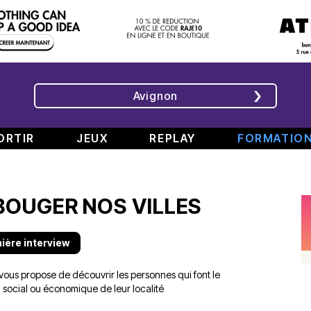
Avignon
ORTIR
JEUX
REPLAY
FORMATIO
ÉMISSIONS
INTERVIEWS
CHRONIQUES
ÉVÈNEMENTS
 BOUGER NOS VILLES
Bande
Rencontre
RAJE
Conférence
808
avec
fait
de
#6
Augusta
son
presse
nière interview
Part.
en
festival
de
2
direct
-
Jean
us propose de découvrir les personnes qui font le
–
de
«
Boucher,
 social ou économique de leur localité
Spéciale
TINALS
Comment
Président
rap
j’ai
Aluna