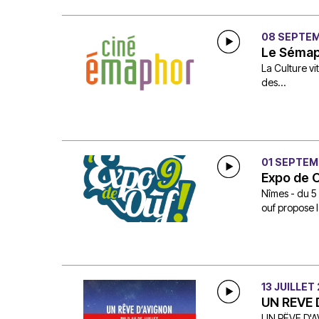
08 SEPTE
Le Séma
La Culture vi
des...
01 SEPTEM
Expo de 
Nîmes - du 5
ouf propose l
13 JUILLET
UN REVE 
UN RËVE D'AV