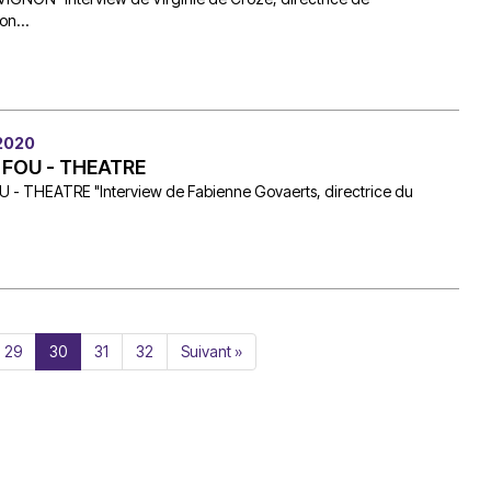
n...
 2020
 FOU - THEATRE
 - THEATRE "Interview de Fabienne Govaerts, directrice du
29
30
31
32
Suivant »