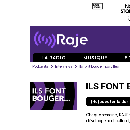
LA RADIO
MUSIQUE
S
Podcasts
Interviews
Ils font bouger nos villes
ILS FONT
(Ré)écouter la der
Chaque semaine, RAJE vo
développement culturel,