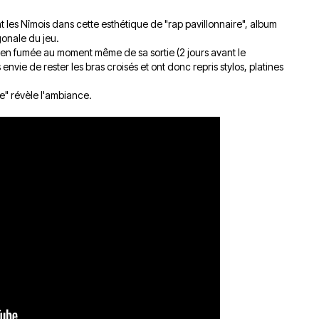
du
découvert
Festival
 les Nîmois dans cette esthétique de "rap pavillonnaire", album
Sud
que
le
gonale du jeu.
avec
j’étais
27
 en fumée au moment même de sa sortie (2 jours avant le
OgLounis
ma
juin
nvie de rester les bras croisés et ont donc repris stylos, platines
-
mère
2026
20.07.2026
!
de" révèle l'ambiance.
»
-
16.07.2026
Émissions
Interviews
Chroniques
Évènements