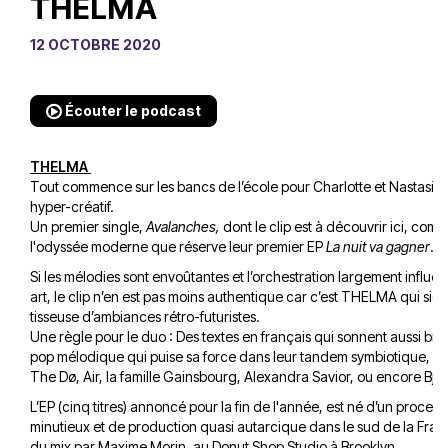
THELMA
12 OCTOBRE 2020
Écouter le podcast
THELMA
Tout commence sur les bancs de l’école pour Charlotte et Nastasia
hyper-créatif.
Un premier single,
Avalanches,
dont le clip est à découvrir ici, co
l'odyssée moderne que réserve leur premier EP
La nuit va gagner
.
Si les mélodies sont envoûtantes et l’orchestration largement influe
art, le clip n’en est pas moins authentique car c’est THELMA qui sign
tisseuse d’ambiances rétro-futuristes.
Une règle pour le duo : Des textes en français qui sonnent aussi bien
pop mélodique qui puise sa force dans leur tandem symbiotique, à l
The Dø, Air, la famille Gainsbourg, Alexandra Savior, ou encore Björ
L’EP (cinq titres) annoncé pour la fin de l'année, est né d’un proces
minutieux et de production quasi autarcique dans le sud de la Fr
du mix par Maxime Morin, au Donut Shop Studio à Brooklyn.