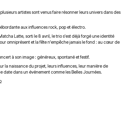
du
découvert
Festival
plusieurs artistes sont venus faire résonner leurs univers dans des
Sud
que
le
avec
j’étais
27
OgLounis
ma
juin
e débordante aux influences rock, pop et électro.
-
mère
2026
tcha Latte, sorti le 8 avril, le trio s'est déjà forgé une identité
20.07.2026
!
mour omniprésent et la fête n'empêche jamais le fond : au cœur de
»
-
ncert à son image : généreux, spontané et festif.
16.07.2026
ur la naissance du projet, leurs influences, leur manière de
une date dans un événement comme les Belles Journées.
Émissions
Interviews
Chroniques
b
Évènements