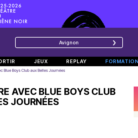
Avignon
ORTIR
JEUX
REPLAY
FORMATIO
c Blue Boys Club aux Belles Journées
ÉMISSIONS
INTERVIEWS
CHRONIQUES
ÉVÈNEMENTS
E AVEC BLUE BOYS CLUB
Bande
Rencontre
RAJE
Conférence
808
avec
fait
de
ES JOURNÉES
#6
Augusta
son
presse
Part.
en
festival
de
2
direct
-
Jean
–
de
«
Boucher,
Spéciale
TINALS
Comment
Président
rap
j’ai
Aluna