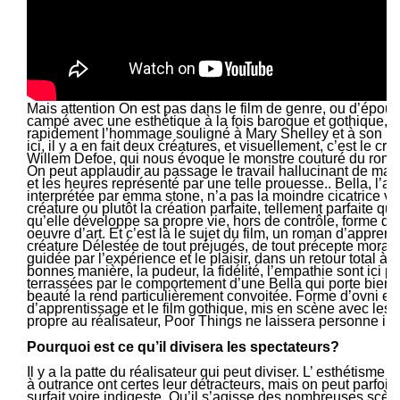
Mais attention On est pas dans le film de genre, ou d’épouva
campé avec une esthétique à la fois baroque et gothique, 
rapidement l’hommage souligné à Mary Shelley et à son Fr
ici, il y a en fait deux créatures, et visuellement, c’est le cré
Willem Defoe, qui nous évoque le monstre couturé du roma
On peut applaudir au passage le travail hallucinant de maqui
et les heures représenté par une telle prouesse.. Bella, l’au
interprétée par emma stone, n’a pas la moindre cicatrice vis
créature ou plutôt la création parfaite, tellement parfaite qu
qu’elle développe sa propre vie, hors de contrôle, forme 
oeuvre d’art. Et c’est là le sujet du film, un roman d’appren
créature Délestée de tout préjugés, de tout précepte moral
guidée par l’expérience et le plaisir, dans un retour total à l
bonnes manière, la pudeur, la fidélité, l’empathie sont ici 
terrassées par le comportement d’une Bella qui porte bien 
beauté la rend particulièrement convoitée. Forme d’ovni entr
d’apprentissage et le film gothique, mis en scène avec les 
propre au réalisateur, Poor Things ne laissera personne indi
Pourquoi est ce qu’il divisera les spectateurs?
Il y a la patte du réalisateur qui peut diviser. L’ esthétisme e
à outrance ont certes leur détracteurs, mais on peut parfois
surfait voire indigeste. Qu’il s’agisse des nombreuses scèn