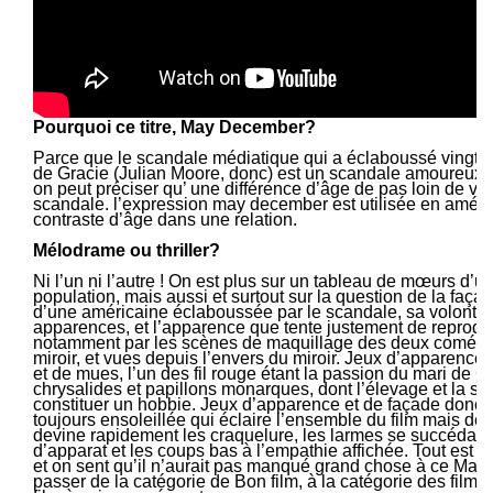
Pourquoi ce titre, May December?
Parce que le scandale médiatique qui a éclaboussé vingt ans
de Gracie (Julian Moore, donc) est un scandale amoureux, e
on peut préciser qu’ une différence d’âge de pas loin de vin
scandale. l’expression may december est utilisée en américa
contraste d’âge dans une relation.
Mélodrame ou thriller?
Ni l’un ni l’autre ! On est plus sur un tableau de mœurs d’u
population, mais aussi et surtout sur la question de la faça
d’une américaine éclaboussée par le scandale, sa volonté 
apparences, et l’apparence que tente justement de reproduire
notamment par les scènes de maquillage des deux comédi
miroir, et vues depuis l’envers du miroir. Jeux d’apparence,
et de mues, l’un des fil rouge étant la passion du mari de G
chrysalides et papillons monarques, dont l’élevage et la 
constituer un hobbie. Jeux d’apparence et de façade donc, 
toujours ensoleillée qui éclaire l’ensemble du film mais der
devine rapidement les craquelure, les larmes se succédant
d’apparat et les coups bas à l’empathie affichée. Tout est bi
et on sent qu’il n’aurait pas manqué grand chose à ce Ma
passer de la catégorie de Bon film, à la catégorie des film