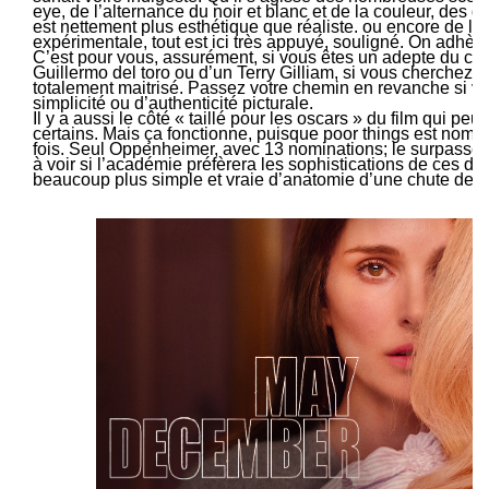
eye, de l’alternance du noir et blanc et de la couleur, des d
est nettement plus esthétique que réaliste. ou encore de l
expérimentale, tout est ici très appuyé, souligné. On adhèr
C’est pour vous, assurément, si vous êtes un adepte du ci
Guillermo del toro ou d’un Terry Gilliam, si vous cherchez un 
totalement maitrisé. Passez votre chemin en revanche si v
simplicité ou d’authenticité picturale.
Il y a aussi le côté « taillé pour les oscars » du film qui peut
certains. Mais ça fonctionne, puisque poor things est nomi
fois. Seul Oppenheimer, avec 13 nominations; le surpasse 
à voir si l’académie préfèrera les sophistications de ces de
beaucoup plus simple et vraie d’anatomie d’une chute de Ju