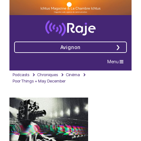
Avignon
Navigation
Menu
Podcasts
Chroniques
Cinéma
Poor Things + May December