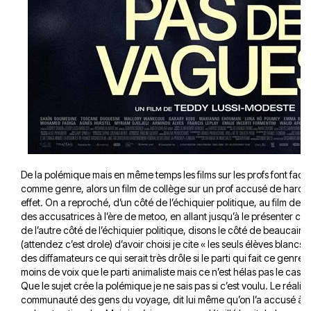
De la polémique mais en même temps les films sur les profs font fac
comme genre, alors un film de collège sur un prof accusé de harcèl
effet. On a reproché, d’un côté de l’échiquier politique, au film de d
des accusatrices à l’ère de metoo, en allant jusqu’à le présenter co
de l’autre côté de l’échiquier politique, disons le côté de beaucaire
(attendez c’est drole) d’avoir choisi je cite « les seuls élèves blancs
des diffamateurs ce qui serait très drôle si le parti qui fait ce genre d
moins de voix que le parti animaliste mais ce n’est hélas pas le cas.
Que le sujet crée la polémique je ne sais pas si c’est voulu. Le réalisa
communauté des gens du voyage, dit lui même qu’on l’a accusé à la f