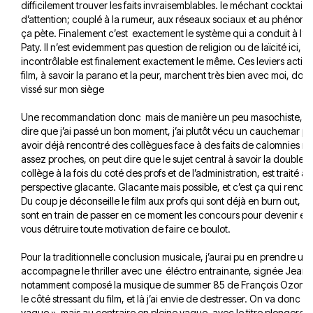
difficilement trouver les faits invraisemblables. le méchant cocktail 
d’attention; couplé à la rumeur, aux réseaux sociaux et au phéno
ça pète. Finalement c’est exactement le système qui a conduit à l’a
Paty. Il n’est evidemment pas question de religion ou de laïcité ici, 
incontrôlable est finalement exactement le même. Ces leviers action
film, à savoir la parano et la peur, marchent très bien avec moi, donc
vissé sur mon siège
Une recommandation donc mais de manière un peu masochiste, pa
dire que j’ai passé un bon moment, j’ai plutôt vécu un cauchemar pa
avoir déjà rencontré des collègues face à des faits de calomnies n
assez proches, on peut dire que le sujet central à savoir la double
collège à la fois du coté des profs et de l’administration, est traité 
perspective glacante. Glacante mais possible, et c’est ça qui rend le 
Du coup je déconseille le film aux profs qui sont déjà en burn out, et
sont en train de passer en ce moment les concours pour devenir en
vous détruire toute motivation de faire ce boulot.
Pour la traditionnelle conclusion musicale, j’aurai pu en prendre un t
accompagne le thriller avec une éléctro entrainante, signée Jean B
notamment composé la musique de summer 85 de François Ozon, mai
le côté stressant du film, et là j’ai envie de destresser. On va donc p
vague », mais au contraire en pleine vague, avec le titre plongereu