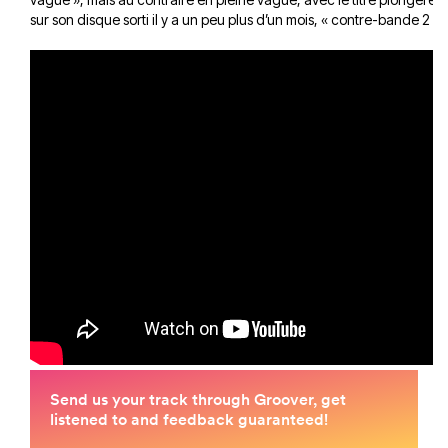
sur son disque sorti il y a un peu plus d’un mois, « contre-bande 2 le 