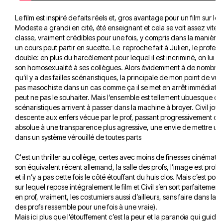
Le film est inspiré de faits réels et, gros avantage pour un film sur l
Modeste a grandi en cité, été enseignant et cela se voit assez vite 
classe, vraiment crédibles pour une fois, y compris dans la maniè
un cours peut partir en sucette. Le reproche fait à Julien, le profess
double: en plus du harcèlement pour lequel il est incriminé, on lui 
son homosexualité à ses collègues. Alors évidemment à de nombreu
qu’il y a des failles scénaristiques, la principale de mon point de vue,
pas masochiste dans un cas comme ça il se met en arrêt immédiateme
peut ne pas le souhaiter. Mais l’ensemble est tellement ubuesque qu
scénaristiques arrivent à passer dans la machine à broyer. Civil joue
descente aux enfers vécue par le prof, passant progressivement d’
absolue à une transparence plus agressive, une envie de mettre un 
dans un système vérouillé de toutes parts
C'est un thriller au collège, certes avec moins de finesses cinéma
son équivalent récent allemand, la salle des profs, l’image est pro
et il n’y a pas cette fois le côté étouffant du huis clos. Mais c’est port
sur lequel repose intégralement le film et Civil s’en sort parfaitement 
en prof, vraiment, les costumiers aussi d’ailleurs, sans faire dans la c
des profs ressemble pour une fois à une vraie).
Mais ici plus que l’étouffement c’est la peur et la paranoïa qui guide 