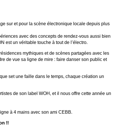
du
découvert
Festival
Sud
que
le
avec
j’étais
27
gage sur et pour la scène électronique locale depuis plus 
OgLounis
ma
juin
-
mère
2026
xpériences avec des concepts de rendez-vous aussi bien 
20.07.2026
!
N est un véritable touche à tout de l’électro. 
»
-
résidences mythiques et de scènes partagées avec les 
16.07.2026
e de vue sa ligne de mire : faire danser son public et 
Émissions
Interviews
Chroniques
e set une faille dans le temps, chaque création un 
Évènements
istes de son label WOH, et il nous offre cette année un 
 signe à 4 mains avec son ami CEBB. 
on !!