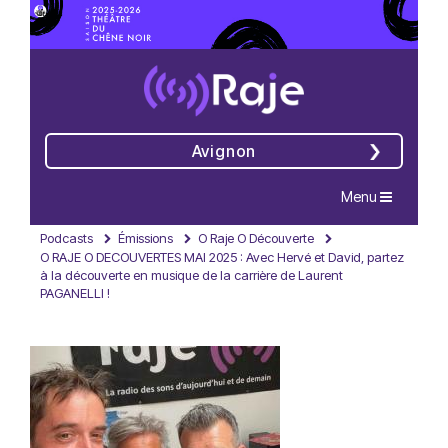
Avignon
Navigation
Menu
Podcasts
Émissions
O Raje O Découverte
O RAJE O DECOUVERTES MAI 2025 : Avec Hervé et David, partez
à la découverte en musique de la carrière de Laurent
PAGANELLI !