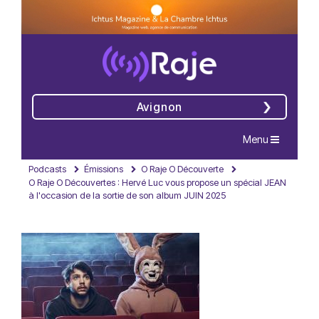
Avignon
Navigation
Menu
Podcasts
Émissions
O Raje O Découverte
O Raje O Découvertes : Hervé Luc vous propose un spécial JEAN
à l'occasion de la sortie de son album JUIN 2025