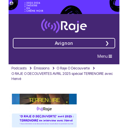
Avignon
Navigation
Menu
Podcasts
Émissions
O Raje O Découverte
O RAJE O DECOUVERTES AVRIL 2025 spécial TERRENOIRE avec
Hervé