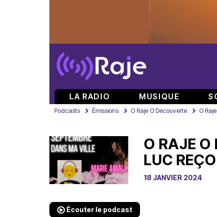
LA RADIO
MUSIQUE
S
Podcasts
Émissions
O Raje O Découverte
O Raje
O RAJE O
LUC REÇO
18 JANVIER 2024
Écouter le podcast