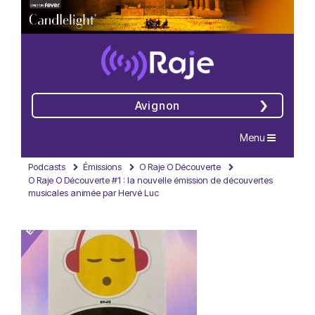
Avignon
Navigation
Menu
Podcasts
Émissions
O Raje O Découverte
O Raje O Découverte #1 : la nouvelle émission de découvertes
musicales animée par Hervé Luc