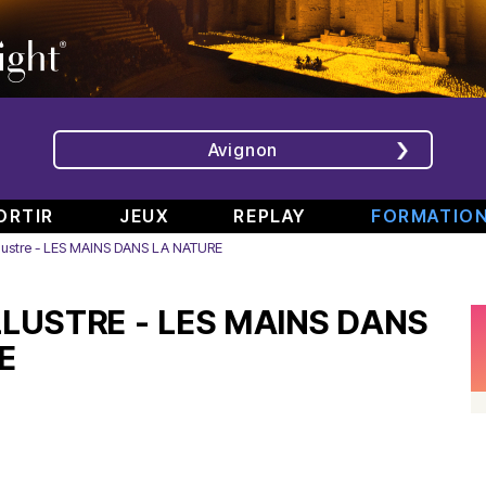
Avignon
ORTIR
JEUX
REPLAY
FORMATIO
llustre - LES MAINS DANS LA NATURE
ÉMISSIONS
INTERVIEWS
CHRONIQUES
ÉVÈNEMENTS
LLUSTRE - LES MAINS DANS
Bande
Rencontre
RAJE
Conférence
808
avec
fait
de
E
#6
Augusta
son
presse
Part.
en
festival
de
2
direct
-
Jean
–
de
«
Boucher,
Spéciale
TINALS
Comment
Président
rap
j’ai
Aluna