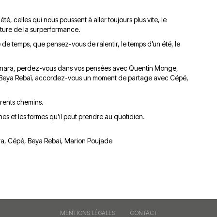
du
découvert
Festival
é, celles qui nous poussent à aller toujours plus vite, le
Sud
que
le
lture de la surperformance.
avec
j’étais
27
OgLounis
ma
juin
de temps, que pensez-vous de ralentir, le temps d’un été, le
-
mère
2026
20.07.2026
!
nara, perdez-vous dans vos pensées avec Quentin Monge,
»
 Beya Rebaï, accordez-vous un moment de partage avec Cépé,
-
16.07.2026
rents chemins.
es et les formes qu’il peut prendre au quotidien.
Émissions
Interviews
Chroniques
Évènements
a, Cépé, Beya Rebai, Marion Poujade
MENTIONS LÉGALES
CONTACT