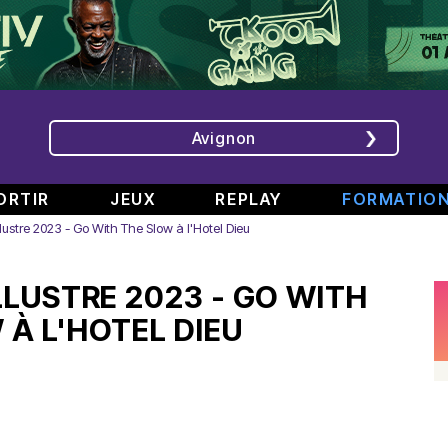
Avignon
ORTIR
JEUX
REPLAY
FORMATIO
lustre 2023 - Go With The Slow à l'Hotel Dieu
ÉMISSIONS
INTERVIEWS
CHRONIQUES
ÉVÈNEMENTS
LLUSTRE 2023 - GO WITH
Bande
Rencontre
RAJE
Conférence
808
avec
fait
de
 À L'HOTEL DIEU
#6
Augusta
son
presse
Part.
en
festival
de
2
direct
-
Jean
–
de
«
Boucher,
Spéciale
TINALS
Comment
Président
rap
j’ai
Aluna