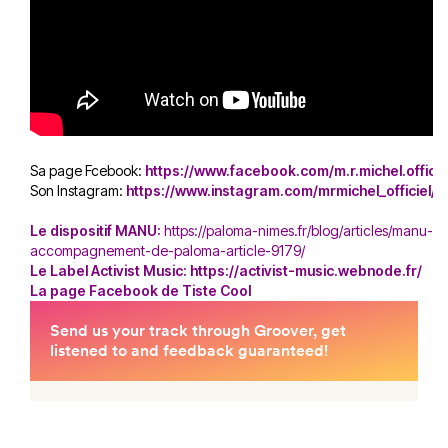
Sa page Fcebook:
https://www.facebook.com/m.r.michel.officie
Son Instagram:
https://www.instagram.com/mrmichel_officiel/
Le dispositif MANU:
https://paloma-nimes.fr/blog/articles/manu-le
accompagnement-de-paloma-article-9179/
Le Label Activist Music: https://activist-music.webnode.fr/
La page
Facebook de Tiste Cool