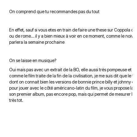
On comprend que tu recommandes pas du tout
En effet, sauf si vous etes en train de faire une these sur Coppola ou 
ou de rome… il y a bien mieux à voir en ce moment, comme le noiv
parlera la semaine prochaine
On se laisse en musique?
Oui mais pas avec un extrait de la BO, elle aussi très pompeuse et 
comme le film traite de la fin de la civilisation, je me suis dit que le ti
dont on connait bien les versions de bonnie prince billy et johnny cash
pour jouer avec le côté américano-latin du film, je vous propose la v
son premier album, pas encore pop, mais qui permet de mesurer le 
très tot.