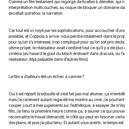
Comme un film testament qui regorge de ficelles à déméler, qui néc
interprétation multicouches, au risque de bloquer un domaine dan
excellait autrefois: la narration
Car tout est ici noyé par les sophistications, pour accoucher d’une e
possible, et Coppola à arrive nous perdre totalement dans le propos
pour qu’on s’y intéresse, trop compliqué pour qu’on soit pris deda
ultime projet, le réalisateur avait combiné tout ce qu’il y a de plus c
cinéma (au hasard le gout du kitsch érotisant dans dracula, ou l’a
réalisateur déjà palpable dans d’autres films)
Le film a d’ailleurs été un échec à cannes ?
Oui il est reparti bredouille et s’est fait pas mal allumer. ça m’embête
mais j’ai rarement autant regardé ma montre au ciné. j’ai pourtant e
couper court à mes jugements sur l’esthétique, à essayer de m’impr
film, j’ai tenu la première heure comme ça, à sauver ce qui pouvait l
reconnaitre le travail demandé, le côté qui peut en fasciner certain 
des plans, et puis j’ai plus tenu. Et autant vous avertir, le temps est p