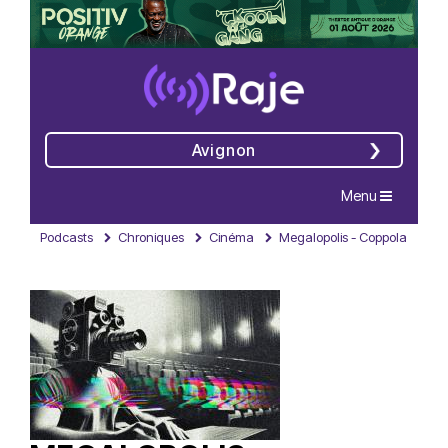
Avignon
Navigation
Menu
Podcasts
Chroniques
Cinéma
Megalopolis - Coppola