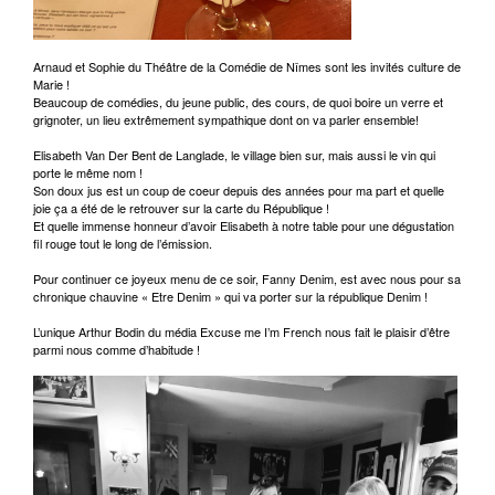
Arnaud et Sophie du Théâtre de la Comédie de Nîmes sont les invités culture de
Marie !
Beaucoup de comédies, du jeune public, des cours, de quoi boire un verre et
grignoter, un lieu extrêmement sympathique dont on va parler ensemble!
Elisabeth Van Der Bent de Langlade, le village bien sur, mais aussi le vin qui
porte le même nom !
Son doux jus est un coup de coeur depuis des années pour ma part et quelle
joie ça a été de le retrouver sur la carte du République !
Et quelle immense honneur d’avoir Elisabeth à notre table pour une dégustation
fil rouge tout le long de l’émission.
Pour continuer ce joyeux menu de ce soir, Fanny Denim, est avec nous pour sa
chronique chauvine « Etre Denim » qui va porter sur la république Denim !
L’unique Arthur Bodin du média Excuse me I’m French nous fait le plaisir d’être
parmi nous comme d’habitude !